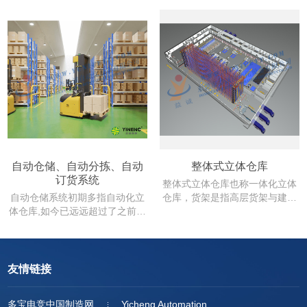
自动仓储、自动分拣、自动
整体式立体仓库
订货系统
整体式立体仓库也称一体化立体
自动仓储系统初期多指自动化立
仓库，货架是指高层货架与建筑
体仓库,如今已远远超过了之前的
物是一体的，不能单独拆装，是
范畴。从广义上来讲自动仓储系
一种永久性的设施，所以层数较
统还包括可对单元货物实现自动
高，采用钢筋混凝土结构。货架
化装卸车、自动化拆码垛、自动
除了储存货物以外，还可以作为
化存取,以及可以实现自动化分
建筑物的支撑结构，就像是建筑
友情链接
拣、自动化包装等功能,并进行自
物的一个部分，即库房与货架形
动控制和信息管理的仓储系统。
成一体化结构。...
多宝电竞中国制造网
Yicheng Automation