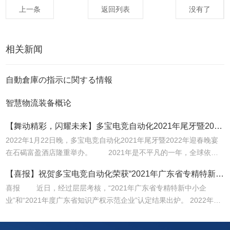
上一条
返回列表
没有了
相关新闻
自動倉庫の指示に関する情報
智慧物流装备概论
【舞动精彩，闪耀未来】多宝电竞自动化2021年尾牙暨2022年迎春晚宴圆满落幕！
2022年1月22日晚，多宝电竞自动化2021年尾牙暨2022年迎春晚宴
在石碣富盈酒店隆重举办。 2021年是不平凡的一年，全球依然
深受疫情困扰，面对疫情带来的各种困难，全体同仁始终坚持为客户
【喜报】祝贺多宝电竞自动化荣获“2021年广东省专精特新中小企业”和“2021年度广东省知识产权示范企业”称号
创造价值的初心，凝心聚力，攻坚克难，再创佳绩。 &nbs...
喜报 近日，经过层层考核，“2021年广东省专精特新中小企
业”和“2021年度广东省知识产权示范企业”认定结果出炉。 2022年1
月6日，广东省工业和信息化厅公布了“2021年广东...